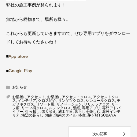
弊社の施工事例が見られます！
無地から柄物まで、場所も様々。
これからも更新していきますので、ぜひ専用アプリをダウンロー
ドしてお待ちくださいね！
■
App Store
■
Google Play
お知らせ
お部屋にアクセント
,
お部屋にアクセントクロス
,
アクセントクロ
ス
,
インテリア
,
クロス紹介
,
サンゲツクロス
,
シンコールクロス
,
チ
ガサキクロス
,
リゾート風
,
リノベーション
,
リリカラクロス
,
リー
フ柄
,
リーフ柄クロス
,
ルノンクロス
,
壁紙
,
専用アプリ
,
専門アドバ
イザー
,
引っ越し
,
張り替え
,
施工半日
,
暮らしを楽しむ
,
海外インテ
リア
,
海辺の暮らし
,
湘南
,
湘南スタイル
,
移住
,
茅ヶ崎TSUBANA