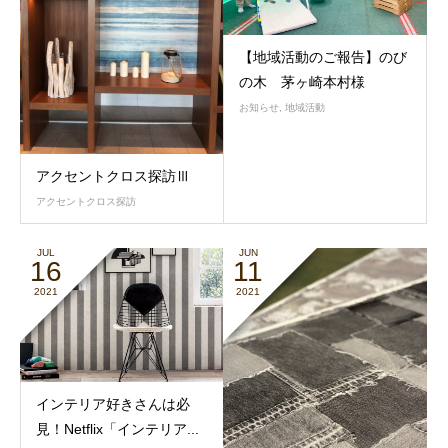
【地域活動のご報告】のび
の木 茅ヶ崎本村様
お知らせ
,
地域活動
アクセントクロス探訪Ⅲ
アクセントクロス探訪
JUL
JUN
16
11
2021
2021
インテリア好きさんは必
見！Netflix「インテリア...