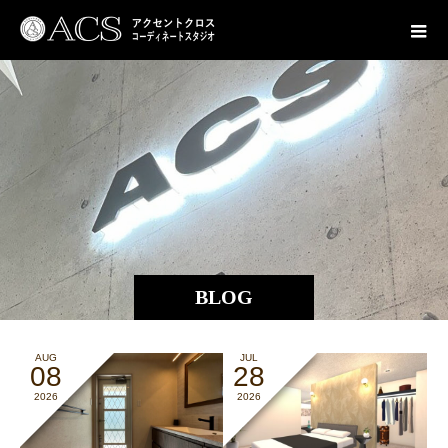
BLOG
AUG
JUL
08
28
2026
2026