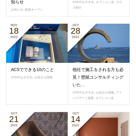
知らせ
STAFFおすすめ
,
オプション会
,
クロ
ス紹介
お知らせ
,
新規オープン
NOV
OCT
18
28
2022
2022
ACSでできる10のこと
他社で施工をされる方も必
見！壁紙コンサルティング
STAFFおすすめ
,
お役立ち情報
いた...
STAFFおすすめ
,
お役立ち情報
,
アド
バイザーご提案
,
オプション会
OCT
OCT
21
14
2022
2022