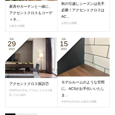
秋の引越しシーズンは先手
家具やカーテンと一緒に、
必勝！アクセントクロスは
アクセントクロスもコーデ
AC...
ィネ...
お役立ち情報
お役立ち情報
JUL
JUL
29
15
2022
2022
モデルルームのような空間
アクセントクロス探訪⑦
に。ACSがお手伝いいたし
STAFFおすすめ
,
アクセントクロス探
ま...
訪
,
クロス紹介
STAFFおすすめ
,
お役立ち情報