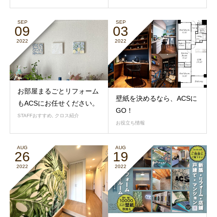
SEP
SEP
09
03
2022
2022
お部屋まるごとリフォーム
壁紙を決めるなら、ACSに
もACSにお任せください。
GO！
STAFFおすすめ
,
クロス紹介
お役立ち情報
AUG
AUG
26
19
2022
2022