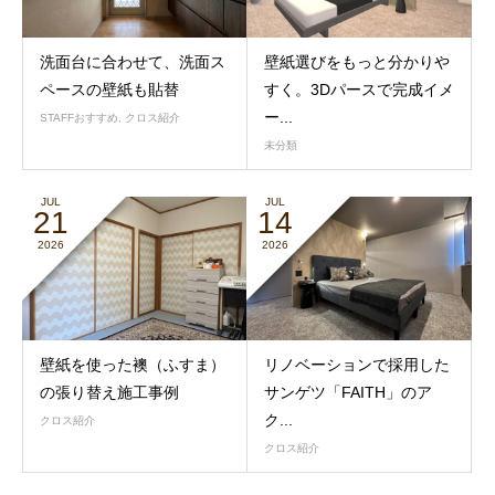
洗面台に合わせて、洗面ス
壁紙選びをもっと分かりや
ペースの壁紙も貼替
すく。3Dパースで完成イメ
ー...
STAFFおすすめ
,
クロス紹介
未分類
JUL
JUL
21
14
2026
2026
壁紙を使った襖（ふすま）
リノベーションで採用した
の張り替え施工事例
サンゲツ「FAITH」のア
ク...
クロス紹介
クロス紹介