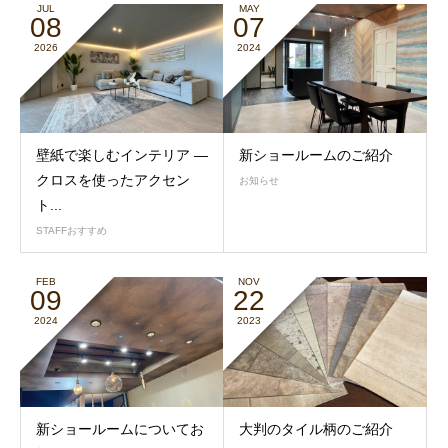
JUL
MAY
08
07
2026
2024
壁紙で楽しむインテリア ―
新ショールームのご紹介
クロスを使ったアクセン
お知らせ
ト...
STAFFおすすめ
FEB
NOV
09
22
2024
2023
新ショールームについてお
大判のタイル柄のご紹介