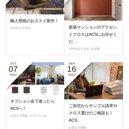
輸入壁紙のおススメ新作！
新築マンションのアクセン
STAFFおすすめ
トクロスはACSにお任せく
だ...
STAFFおすすめ
,
未分類
OCT
SEP
07
16
2022
2022
オプション会で迷ったら
ご自宅からサンプル請求や
ACSへ！
クロス選びのご相談も！
お役立ち情報
,
オプション会
ACS...
お役立ち情報